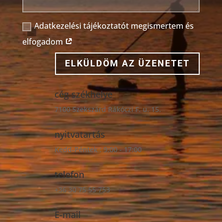
Adatkezelési tájékoztatót megismertem és
elfogadom
ELKÜLDÖM AZ ÜZENETET
cég székhelye
7100 Szekszárd Rákóczi F. u. 15.
nyitvatartás
Kedd-Péntek : 9:00 - 17:00
telefon
+36 30 75 55 753
E-mail