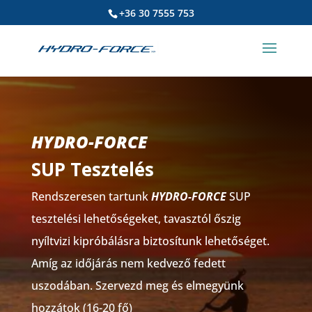
+36 30 7555 753
HYDRO-FORCE
SUP Tesztelés
Rendszeresen tartunk
HYDRO-FORCE
SUP
tesztelési lehetőségeket, tavasztól őszig
nyíltvizi kipróbálásra biztosítunk lehetőséget.
Amíg az időjárás nem kedvező fedett
uszodában. Szervezd meg és elmegyünk
hozzátok (16-20 fő)